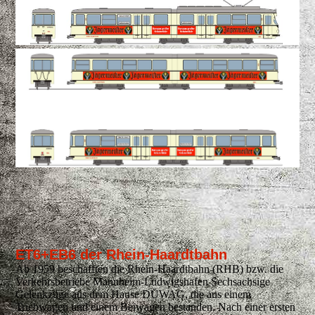
ET6+EB6 der Rhein-Haardtbahn
Ab 1959 beschafften die Rhein-Haardtbahn (RHB) bzw. die
Verkehrsbetriebe Mannheim-Ludwigshafen Sechsachsige
Gelenkzüge aus dem Hause DÜWAG, die aus einem
Triebwagen und einem Beiwagen bestanden. Nach einer ersten