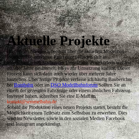
Aktuelle Projekte
Hier finden Sie eine Übersicht über die aktuellen Modellbau-
Projekte. Die gezeigten Fahrzeuge befinden sich in
unterschiedlichen Stadien der Umsetzung. Projektideen werden
oft über Jahre gesammelt, bis es zur Umsetzung kommt. Dieser
Prozess kann sich dann auch wieder über mehrere Jahre
hinziehen. Über fertige Projekte verfasse ich häufig Bauberichte
bei
Buntbahn
oder im
DSO Modellbahnforum
Sollten Sie an
einem der gezeigten Fahrzeuge oder einem ähnlichen Fahrzeug
Interesse haben, schreiben Sie eine E-Mail an
kontakt@semmelbahn.de
Sobald die Produktion eines neuen Projekts startet, besteht die
Möglichkeit einen Teilesatz zum Selbstbau zu erwerben. Dies
wird im Newsletter, sowie in den sozialen Medien Facebook
und Instagram angekündigt.