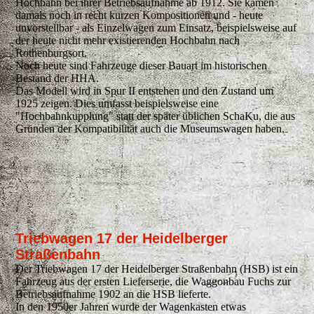
Hochbahn bei ihrer Betriebsaufnahme ab 1912. Sie kamen
damals noch in recht kurzen Kompositionen und - heute
unvorstellbar - als Einzelwagen zum Einsatz, beispielsweise auf
der heute nicht mehr existierenden Hochbahn nach
Rothenburgsort.
Noch heute sind Fahrzeuge dieser Bauart im historischen
Bestand der HHA.
Das Modell wird in Spur II entstehen und den Zustand um
1925 zeigen. Dies umfasst beispielsweise eine
"Hochbahnkupplung" statt der später üblichen SchaKu, die aus
Gründen der Kompatibilität auch die Museumswagen haben.
.
Triebwagen 17 der Heidelberger
Straßenbahn
Der Triebwagen 17 der Heidelberger Straßenbahn (HSB) ist ein
Fahrzeug aus der ersten Lieferserie, die Waggonbau Fuchs zur
Betriebsaufnahme 1902 an die HSB lieferte.
In den 1950er Jahren wurde der Wagenkasten etwas