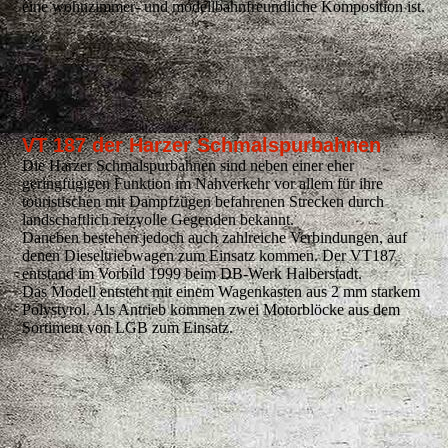
eine wohnzimmer- und modellbahnfreundliche Komposition ist.
VT 187 der Harzer Schmalspurbahnen
Die Harzer Schmalspurbahnen sind neben einer eher
geringfügigen Funktion im Nahverkehr vor allem für ihre
touristischen mit Dampfzügen befahrenen Strecken durch
landschaftlich reizvolle Gegenden bekannt.
Daneben bestehen jedoch auch zahlreiche Verbindungen, auf
denen Dieseltriebwagen zum Einsatz kommen. Der VT187
entstand im Vorbild 1999 beim DB-Werk Halberstadt.
Das Modell entsteht mit einem Wagenkasten aus 2 mm starkem
Polystyrol. Als Antrieb kommen zwei Motorblöcke aus dem
Sortiment von LGB zum Einsatz.