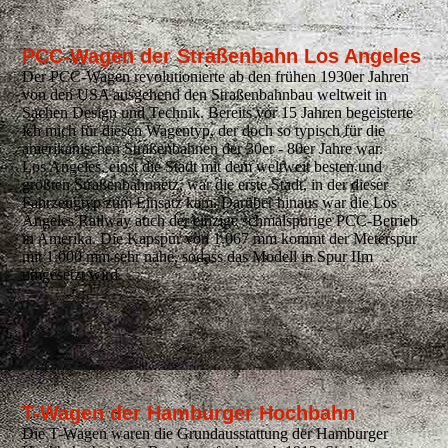
PCC-Wagen der Straßenbahn Los Angeles
Der PCC-Wagen revolutionierte ab den frühen 1930er Jahren
von den USA ausgehend den Straßenbahnbau weltweit in
Sachen Design und Technik. Bereits vor 15 Jahren begeisterte
ich mich für diesen Wagentyp, der doch so typisch für die
amerikanischen Straßenbahnen der 30er - 80er Jahre war.
Los Angeles, einst die Stadt mit dem weltweit besten und
größten Straßenbahnnetz, war die erste Stadt, in der dieser
Fahrzeugtyp zum Einsatz kam. Darüber hinaus war die Los
Angeles Railway auch der einzige schmalspurige PCC-Betrieb
in Amerika. Die Kapspur von 1.067 mm kommt der Meterspur
mit 1.000 mm sehr nahe, sodass das Modell in Spur IIm
umgesetzt wird.
.
T-Wagen der Hamburger Hochbahn
Die T-Wagen waren die Grundausstattung der Hamburger