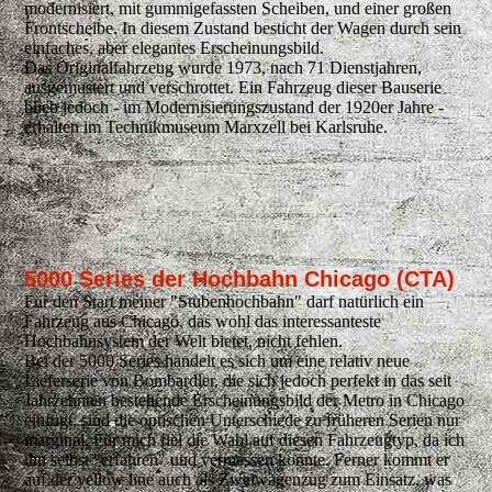
modernisiert, mit gummigefassten Scheiben, und einer großen
Frontscheibe. In diesem Zustand besticht der Wagen durch sein
einfaches, aber elegantes Erscheinungsbild.
Das Originalfahrzeug wurde 1973, nach 71 Dienstjahren,
ausgemustert und verschrottet. Ein Fahrzeug dieser Bauserie
blieb jedoch - im Modernisierungszustand der 1920er Jahre -
erhalten im Technikmuseum Marxzell bei Karlsruhe.
5000 Series der Hochbahn Chicago (CTA)
Für den Start meiner "Stubenhochbahn" darf natürlich ein
Fahrzeug aus Chicago, das wohl das interessanteste
Hochbahnsystem der Welt bietet, nicht fehlen.
Bei der 5000 Series handelt es sich um eine relativ neue
Lieferserie von Bombardier, die sich jedoch perfekt in das seit
Jahrzehnten bestehende Erscheinungsbild der Metro in Chicago
einfügt, sind die optischen Unterschiede zu früheren Serien nur
marginal. Für mich fiel die Wahl auf diesen Fahrzeugtyp, da ich
ihn selbst "erfahren" und vermessen konnte. Ferner kommt er
auf der yellow line auch als Zweiwagenzug zum Einsatz, was