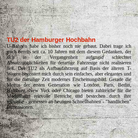
TU2 der Hamburger Hochbahn
U-Bahnen habe ich bisher noch nie gebaut. Dabei trage ich
mich bereits seit ca. 10 Jahren mit dem diesem Gedanken, der
sich in der Vergangenheit aufgrund schlechter
Absatzmöglichkeiten für derartige Fahrzeuge nicht realisieren
ließ. Der TU2 als Aufbaufahrzeug auf Basis der älteren T-
Wagen begeistert mich durch sein einfaches, aber elegantes und
für die damalige Zeit modernes Erscheinungsbild. Gerade die
Metros der ersten Generation wie London, Paris, Berlin,
Hamburg, New York oder Chicago bieten zahlreiche für die
Modellbahn reizvolle Bereiche und bestechen durch ihre
teilweise - gemessen an heutigen Schnellbahnen - "handlichen"
Dimensionen.