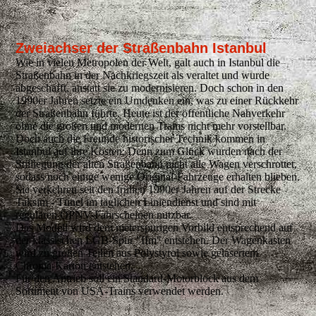
Zweiachser der Straßenbahn Istanbul
Wie in vielen Metropolen der Welt, galt auch in Istanbul die
Straßenbahn in der Nachkriegszeit als veraltet und wurde
abgeschafft, anstatt sie zu modernisieren. Doch schon in den
1990er Jahren setzte ein Umdenken ein, was zu einer Rückkehr
der Straßenbahn führte. Heute ist der öffentliche Nahverkehr
ohne die großen und modernen Trams nicht mehr vorstellbar.
Doch auch die Freunde historischer Technik kommen in
Istanbul auf ihre Kosten: Denn zum Glück wurden nach der
Stilllegung der alten Straßenbahn nicht alle Wagen verschrottet,
sodass noch einige wenige Original-Fahrzeuge erhalten blieben.
Sie verkehren seit den frühen 1990er Jahren auf der Strecke
Taksim - Tünel im täglichen Liniendienst und sind mit
regulären ÖPNV-Fahrscheinen nutzbar.
Das Modell wird dem meterspurigen Vorbild entsprechend auf
der klassischen LGB-Spur "IIm" entstehen. Der Wagenkasten
wird zu großen Teilen aus Polystyrol sowie gelasertem
Chroma-Karton entstehen.
Für den Antrieb soll ein Standard-Motorblock aus dem
Sortiment von USA-Trains verwendet werden.