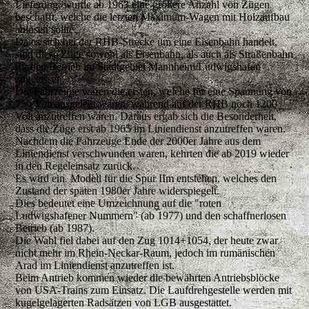
Lieferung, wurde ab 1963 eine größere Anzahl von Zügen
beschafft, welche die letzten Maximum-Wagen mit Holzaufbau
ablösen sollte.
Da es sich bei der RHB-Strecke um eine Eisenbahn handelt,
sind diese Züge sowohl als Eisenbahn, als auch als Straßenbahn
für den Betrieb im Stadtgebiet Mannheim/Ludwigshafen
zugelassen.
Die Fahrzeuge waren die ersten, welche für eine Spannung von
750 Volt ausgelegt waren, während auf der RHB noch 1200
Volt anzutreffen waren. Daraus ergab sich die Besonderheit,
dass die Züge erst ab 1965 im Liniendienst anzutreffen waren.
Nachdem die Fahrzeuge Ende der 2000er Jahre aus dem
Liniendienst verschwunden waren, kehrten die ab 2019 wieder
in den Regeleinsatz zurück.
Es wird ein Modell für die Spur IIm entstehen, welches den
Zustand der späten 1980er Jahre widerspiegelt.
Dies bedeutet eine Umzeichnung auf die "roten
Ludwigshafener Nummern" (ab 1977) und den schaffnerlosen
Betrieb (ab 1987).
Die Wahl fiel dabei auf den Zug 1014+1054, der heute zwar
nicht mehr im Rhein-Neckar-Raum, jedoch im rumänischen
Arad im Liniendienst anzutreffen ist.
Beim Antrieb kommen wieder die bewährten Antriebsblöcke
von USA-Trains zum Einsatz. Die Laufdrehgestelle werden mit
kugelgelagerten Radsätzen von LGB ausgestattet.