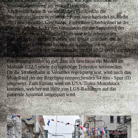
Sie verschwand aus dem Stadtbild wie viele französische
Straßenbahnsysteme der ersten Generation.
Auch wenn heute in vielen Städten Frankreichs die
Straßenbahn längst in moderner Form zurückgekehrt ist, bleibt
die Tram Versailles Geschichte. Eines ihrer Überbleibsel ist der
Triebwagen Nr. 1, der den Grundstein für die Sammlung der
AMTUIR, die in Chelles bei Paris eine sehr sehenswerte
Sammlung historischer Bahnen und Busse unterhält, die an
einigen wenigen Tagen im Jahr auch zugänglich ist.
Bei einem Besuch der Sammlung im Herbst 2022 gefiel mir der
Wagen aufgrund seines einfachen und knuffigen
Erscheinungsbildes so gut, dass ich beschloss ein Modell im
Maßstab 1:22,5 sowie dazugehörige Teilesätze herzustellen.
Da die Straßenbahn in Versailles regelspurig war, wird auch das
Modell auf der der Regelspur entsprechenden 64 mm - Spur (II)
umgesetzt. Zum Einsatz wird ein USA-Trains-Motorblock
kommen, welcher mit Hilfe von LGS-Radsätzen auf das
passende Spurmaß umgespurt wird.