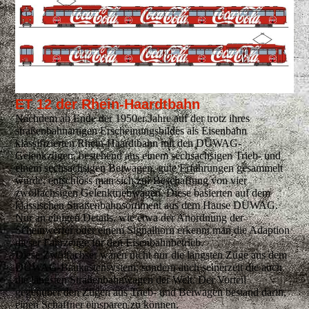
ET 12 der Rhein-Haardtbahn
Nachdem ab Ende der 1950er Jahre auf der trotz ihres
straßenbahnartigen Erscheinungsbildes als Eisenbahn
klassifizierten Rhein-Haardtbahn mit den DÜWAG-
Gelenkzügen, bestehend aus einem sechsachsigen Trieb- und
einem sechsachsigen Beiwagen, gute Erfahrungen gesammelt
wurde, entschloss man sich zur Beschaffung von vier
zwölfachsigen Gelenktriebwagen. Diese basierten auf dem
klassischen Straßenbahnsortiment aus dem Hause DÜWAG.
Nur an einigen Details, wie etwa der Anordnung der
Scheinwerfer oder einem Signalhorn erkennt man die Adaption
dieser Fahrzeuge für den Eisenbahnbetrieb.
Diese Zwölfachser waren nicht nur die längsten Züge aus dem
DÜWAG-Baukastensystem, sondern auch seinerzeit die auch
die längsten Straßenbahnwagen der Welt. Der Vorteil
gegenüber den Zügen aus Trieb- und Beiwagen bestand darin,
einen Schaffner einsparen zu können.